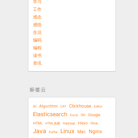
学习
工作
感念
感悟
生活
编码
编程
读书
资讯
标签云
Clickhouse
Algorithm
AI
CAT
Editor
Elasticsearch
Google
Git
Excel
Hexo
HTML
Hive
HTML热图
Hadoop
Java
Linux
Nginx
Mac
Kafka