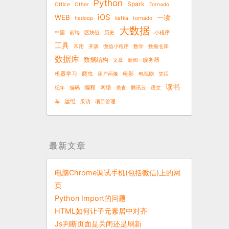
Python
Spark
Office
Other
Tornado
iOS
WEB
一读
hadoop
kafka
tornado
大数据
中国
前端
区块链
历史
小程序
工具
常用
开源
微信小程序
数学
数据仓库
数据库
数据结构
文章
新闻
服务器
机器学习
爬虫
用户画像
电影
电视剧
笑话
读书
纪年
编码
编程
网络
美食
腾讯云
语文
车
运维
采访
项目管理
最新文章
电脑Chrome调试手机(包括微信)上的网
页
Python Import的问题
HTML如何让子元素居中对齐
Js判断页面是关闭还是刷新